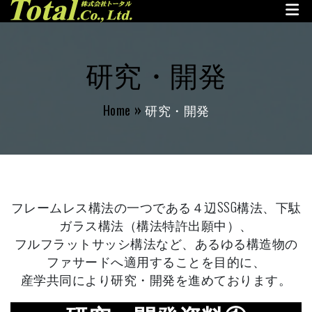
株式会社トータル
Skip
to
content
研究・開発
Home
研究・開発
フレームレス構法の一つである４辺SSG構法、下駄
ガラス構法（構法特許出願中）、
フルフラットサッシ構法など、あるゆる構造物の
ファサードへ適用することを目的に、
産学共同により研究・開発を進めております。